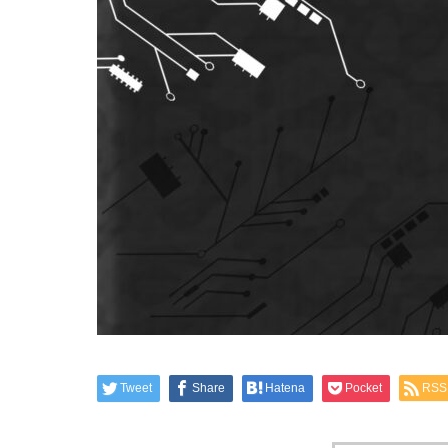
Tweet
Share
Hatena
Pocket
RSS