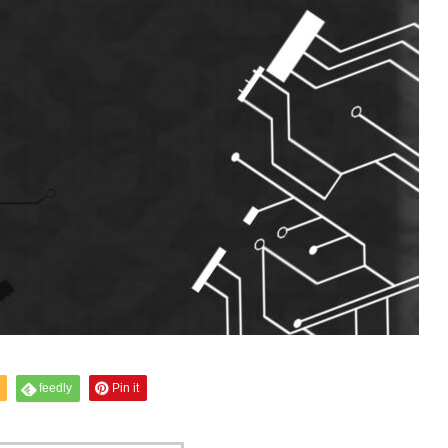
feedly
Pin it