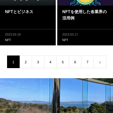
NFTとビジネス
NFTを使用した各業界の
活用例
2023.03.19
2023.03.17
NFT
NFT
1
2
3
4
5
6
7