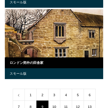
スモール版
ロンドン郊外の田舎家
スモール版
1
2
3
4
5
6
7
8
9
10
11
12
13